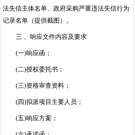
法失信主体名单、政府采购严重违法失信行为
记录名单（提供截图）。
三
、响应文件
内容及
要求
(
一
)响应函；
(
二
)授权委托书；
(
三
)资格审查资料；
(
四
)
拟派项目主要人员
；
(
五
)响应方案；
(
六
)承诺函；