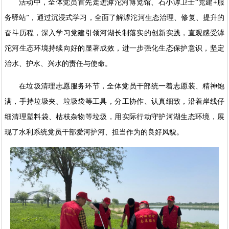
活动中，全体党员首先走进滹沱河博览馆、石小滹卫士“党建+服
务驿站”，通过沉浸式学习，全面了解滹沱河生态治理、修复、提升的
奋斗历程，深入学习党建引领河湖长制落实的创新实践，直观感受滹
沱河生态环境持续向好的显著成效，进一步强化生态保护意识，坚定
治水、护水、兴水的责任与使命。
在垃圾清理志愿服务环节，全体党员干部统一着志愿装、精神饱
满，手持垃圾夹、垃圾袋等工具，分工协作、认真细致，沿着岸线仔
细清理塑料袋、枯枝杂物等垃圾，用实际行动守护河湖生态环境，展
现了水利系统党员干部爱河护河、担当作为的良好风貌。