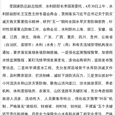
受国家防总副总指挥、水利部部长李国英委托，4月30日上午，水
利部副部长王宝恩主持专题会商会，贯彻落实习近平总书记关于防灾
减灾救灾重要指示精神，研判“五一”期间全国水旱灾害防御形势，针
对性部署重点防御工作。会商会后，水利部向上海、浙江、安徽、福
建、江西、湖北、湖南、广东、广西、重庆、四川、贵州、云南省
（自治区、直辖市）水利（水务）厅（局）和有关流域管理机构发出
通知，要求落实落细各项防御措施。一是强化监测预报预警。加密雨
水情监测预报，紧盯汛情旱情发展变化，滚动会商研判，提前发布预
警信息。二是科学调度水工程。充分发挥流域骨干水库防洪减灾作
用，及时腾库迎洪、拦洪削峰，减轻下游防洪压力。三是突出抓好中
小河流洪水和山洪灾害防御。聚焦山洪沟道口、涉水旅游景区、养老
机构、休闲度假场所、农家乐、山区道路等关键区域，充分考虑假期
旅游人员多、流动性大、人员聚集等特点，强化临灾预警“叫应”机
制，严格落实“谁组织、转移谁、何时转、转何处、不擅返”五个关键
环节责任和措施。四是全力保障中小水库和在建工程安全度汛。严格