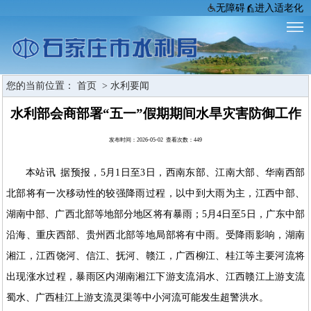
无障碍
进入适老化
您的当前位置：
首页
>
水利要闻
水利部会商部署“五一”假期期间水旱灾害防御工作
发布时间：2026-05-02 查看次数：
449
本站讯 据预报，5月1日至3日，西南东部、江南大部、华南西部
北部将有一次移动性的较强降雨过程，以中到大雨为主，江西中部、
湖南中部、广西北部等地部分地区将有暴雨；5月4日至5日，广东中部
沿海、重庆西部、贵州西北部等地局部将有中雨。受降雨影响，湖南
湘江，江西饶河、信江、抚河、赣江，广西柳江、桂江等主要河流将
出现涨水过程，暴雨区内湖南湘江下游支流涓水、江西赣江上游支流
蜀水、广西桂江上游支流灵渠等中小河流可能发生超警洪水。