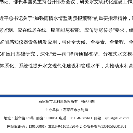
党组书记、部长李国英主持召开部务会议，研究水文现代化建设工作
近平总书记关于“加强雨情水情监测预报预警”的重要指示精神，
测尽监测、应在线尽在线、应智能尽智能、应传导尽传导”要求，
监测感知仪器设备研发应用，强化全天候、全要素、全量程、
和应用基础研究，深化“云—雨”降雨预报模型、分布式水文
体系化、系统性提升水文现代化建设和管理水平，为推动水利
石家庄市水利局版权所有
网站地图
主办单位：石家庄市水利局
地址：新华路178号 邮编：050051 电话：0311-87885611 邮箱：sjz_slj@126.com
网站标识码：1301000017
冀ICP备11011720号-2
公安备案号13010502001801