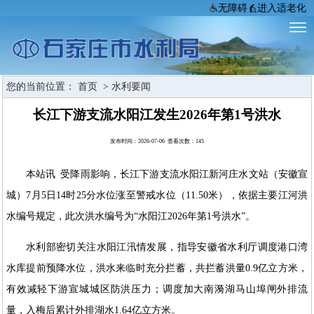
无障碍
进入适老化
您的当前位置：
首页
>
水利要闻
长江下游支流水阳江发生2026年第1号洪水
发布时间：2026-07-06 查看次数：
145
本站讯 受降雨影响，长江下游支流水阳江新河庄水文站（安徽宣
城）7月5日14时25分水位涨至警戒水位（11.50米），依据主要江河洪
水编号规定，此次洪水编号为“水阳江2026年第1号洪水”。
水利部密切关注水阳江汛情发展，指导安徽省水利厅调度港口湾
水库提前预降水位，洪水来临时充分拦蓄，共拦蓄洪量0.9亿立方米，
有效减轻下游宣城城区防洪压力；调度加大南漪湖马山埠闸外排流
量，入梅后累计外排湖水1.64亿立方米。