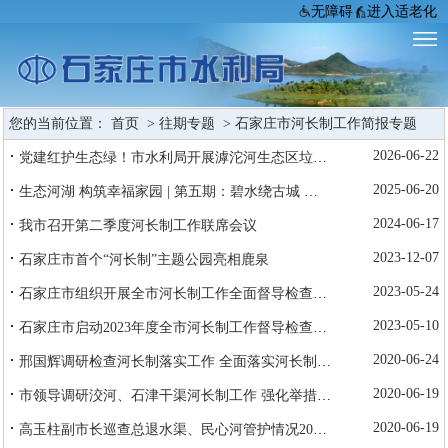
无障碍
进入适老化
您的当前位置：
首页
>
往期专题
>
石家庄市河长制工作简报专题
·
2026-06-22
党建红护生态绿！市水利局开展滹沱河生态区垃圾清理主题党日志愿服务活动
·
2025-06-20
生态河湖 构筑幸福家园 | 第五期：碧水绕古城 生态周汉河
·
2024-06-17
我市召开第二季度河长制工作联席会议
·
2023-12-07
石家庄市首个“河长制”主题公园亮相鹿泉
·
2023-05-24
石家庄市组织开展全市河长制工作全面督导检查工作
·
2023-05-10
石家庄市启动2023年度全市河长制工作督导检查专项行动
·
2020-06-24
邢国辉调研检查河长制落实工作 全面落实河长制 打赢治水攻坚战 促进生态环境改善让群众生活更美好
·
2020-06-19
市领导调研洨河、石津干渠河长制工作 强化举措确保河道水生态环境不断改善
·
2020-06-19
高玉柱副市长巡查总退水渠、民心河管护情况2020年第33期